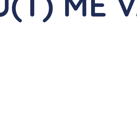
U(T)
ME 